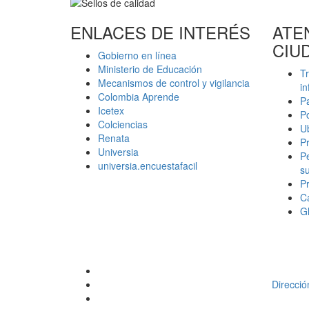
ENLACES DE INTERÉS
ATE
CIU
Gobierno en línea
Ministerio de Educación
Tr
Mecanismos de control y vigilancia
in
Colombia Aprende
P
Icetex
Po
Colciencias
Ub
Renata
P
Universia
Pe
universia.encuestafacil
s
Pr
Ca
Gl
Direcció