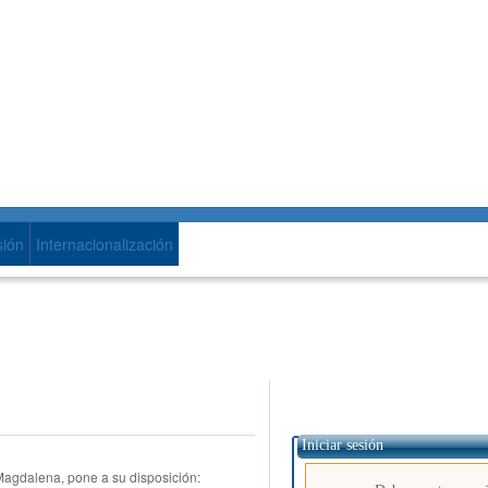
Menú de navegación
sión
Internacionalización
Iniciar sesión
Magdalena, pone a su disposición: