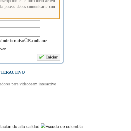
nscripción en el directorio activo
o la posees debes comunicarte con
dministrativo
Estudiante
vez.
NTERACTIVO
ladores para videobeam interactivo