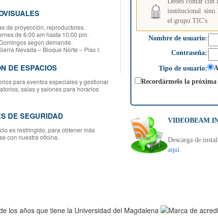
Debes contar con i
institucional sin
OVISUALES
el grupo TIC's.
as de proyección, reproductores.
ernes de 6:00 am hasta 10:00 pm.
Nombre de usuario:
ngos según demande.
 Sierra Nevada – Bloque Norte – Piso I.
Contraseña:
N DE ESPACIOS
A
Tipo de usuario:
torios para eventos especiales y gestionar
Recordármelo la próxima 
torios, salas y salones para horarios
ES DE SEGURIDAD
VIDEOBEAM I
icio es restringido, para obtener más
se con nuestra oficina.
Descarga de insta
aquí
.