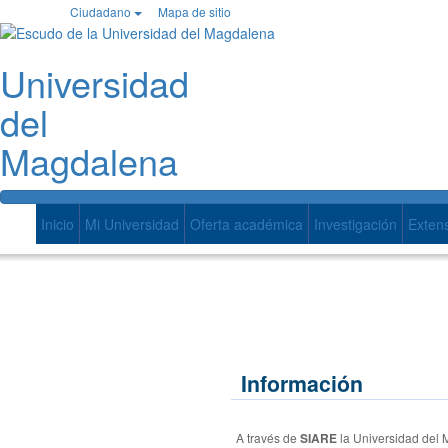
Ir
Ciudadano
Mapa de sitio
Facebook
Twitter
Instagram
Youtube
al
contenido
Universidad
del
Magdalena
Inicio
Mi Universidad
Oferta académica
Investigación
Exten
Información
A través de
SIARE
la Universidad del 