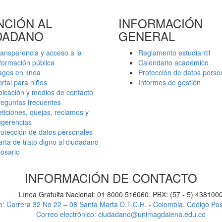
NCIÓN AL
INFORMACIÓN
DADANO
GENERAL
ansparencia y acceso a la
Reglamento estudiantil
formación pública
Calendario académico
agos en línea
Protección de datos perso
rtal para niños
Informes de gestión
icación y medios de contacto
reguntas frecuentes
ticiones, quejas, reclamos y
ugerencias
otección de datos personales
rta de trato digno al ciudadano
osario
INFORMACIÓN DE CONTACTO
Línea Gratuita Nacional: 01 8000 516060. PBX: (57 - 5) 438100
n: Carrera 32 No 22 – 08 Santa Marta D.T.C.H. - Colombia. Código Po
Correo electrónico: ciudadano@unimagdalena.edu.co